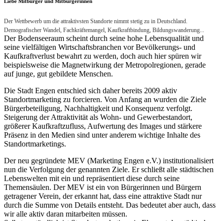
Liebe Mitbürger und Mitbürgerinnen
Der Wettbewerb um die attraktivsten Standorte nimmt stetig zu in Deutschland.
Demografischer Wandel, Fachkräftemangel, Kaufkraftbindung, Bildungswanderung...
Der Bodenseeraum scheint durch seine hohe Lebensqualität und
seine vielfältigen Wirtschaftsbranchen vor Bevölkerungs- und
Kaufkraftverlust bewahrt zu werden, doch auch hier spüren wir
beispielsweise die Magnetwirkung der Metropolregionen, gerade
auf junge, gut gebildete Menschen.
Die Stadt Engen entschied sich daher bereits 2009 aktiv
Standortmarketing zu forcieren. Von Anfang an wurden die Ziele
Bürgerbeteiligung, Nachhaltigkeit und Konsequenz verfolgt.
Steigerung der Attraktivität als Wohn- und Gewerbestandort,
größerer Kaufkraftzufluss, Aufwertung des Images und stärkere
Präsenz in den Medien sind unter anderem wichtige Inhalte des
Standortmarketings.
Der neu gegründete MEV (Marketing Engen e.V.) institutionalisiert
nun die Verfolgung der genannten Ziele. Er schließt alle städtischen
Lebenswelten mit ein und repräsentiert diese durch seine
Themensäulen. Der MEV ist ein von Bürgerinnen und Bürgern
getragener Verein, der erkannt hat, dass eine attraktive Stadt nur
durch die Summe von Details entsteht. Das bedeutet aber auch, dass
wir alle aktiv daran mitarbeiten müssen.