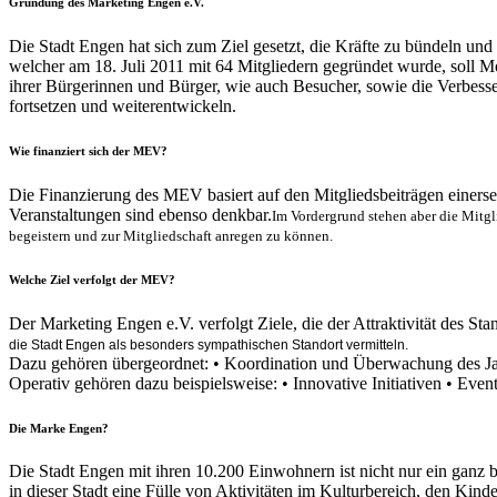
Gründung des Marketing Engen e.V.
Die Stadt Engen hat sich zum Ziel gesetzt, die Kräfte zu bündeln und
welcher am 18. Juli 2011 mit 64 Mitgliedern gegründet wurde, soll Mot
ihrer Bürgerinnen und Bürger, wie auch Besucher, sowie die Verbess
fortsetzen und weiterentwickeln.
Wie finanziert sich der MEV?
Die Finanzierung des MEV basiert auf den Mitgliedsbeiträgen einers
Veranstaltungen sind ebenso denkbar.
Im Vordergrund stehen aber die Mitg
begeistern und zur Mitgliedschaft anregen zu können.
Welche Ziel verfolgt der MEV?
Der Marketing Engen e.V. verfolgt Ziele, die der Attraktivität des Sta
die Stadt Engen als besonders sympathischen Standort vermitteln.
Dazu gehören übergeordnet: • Koordination und Überwachung des Ja
Operativ gehören dazu beispielsweise: • Innovative Initiativen • Ev
Die Marke Engen?
Die Stadt Engen mit ihren 10.200 Einwohnern ist nicht nur ein ganz b
in dieser Stadt eine Fülle von Aktivitäten im Kulturbereich, den Ki