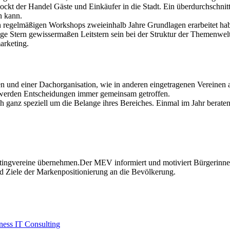
ckt der Handel Gäste und Einkäufer in die Stadt. Ein überdurchschnittl
n kann.
 regelmäßigen Workshops zweieinhalb Jahre Grundlagen erarbeitet habe
ige Stern gewissermaßen Leitstern sein bei der Struktur der Themenwelt
arketing.
n und einer Dachorganisation, wie in anderen eingetragenen Vereinen 
r werden Entscheidungen immer gemeinsam getroffen.
ganz speziell um die Belange ihres Bereiches. Einmal im Jahr beraten 
etingvereine übernehmen.Der MEV informiert und motiviert Bürgerinnen
d Ziele der Markenpositionierung an die Bevölkerung.
ess IT Consulting