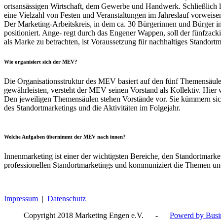
ortsansässigen Wirtschaft, dem Gewerbe und Handwerk. Schließlich lo
eine Vielzahl von Festen und Veranstaltungen im Jahreslauf vorweise
Der Marketing-Arbeitskreis, in dem ca. 30 Bürgerinnen und Bürger in
positioniert. Ange- regt durch das Engener Wappen, soll der fünfzack
als Marke zu betrachten, ist Voraussetzung für nachhaltiges Standortm
Wie organisiert sich der MEV?
Die Organisationsstruktur des MEV basiert auf den fünf Themensäule
gewährleisten, versteht der MEV seinen Vorstand als Kollektiv. Hie
Den jeweiligen Themensäulen stehen Vorstände vor. Sie kümmern sich 
des Standortmarketings und die Aktivitäten im Folgejahr.
Welche Aufgaben übernimmt der MEV nach innen?
Innenmarketing ist einer der wichtigsten Bereiche, den Standortmark
professionellen Standortmarketings und kommuniziert die Themen un
Impressum
|
Datenschutz
Copyright 2018 Marketing Engen e.V. -
Powerd by Busin