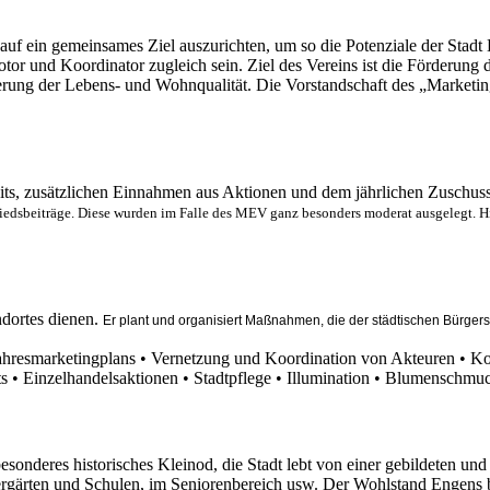
 auf ein gemeinsames Ziel auszurichten, um so die Potenziale der Stadt
or und Koordinator zugleich sein. Ziel des Vereins ist die Förderung d
erung der Lebens- und Wohnqualität. Die Vorstandschaft des „Marketin
eits, zusätzlichen Einnahmen aus Aktionen und dem jährlichen Zuschuss
liedsbeiträge. Diese wurden im Falle des MEV ganz besonders moderat ausgelegt. 
ndortes dienen.
Er plant und organisiert Maßnahmen, die der städtischen Bürge
hresmarketingplans • Vernetzung und Koordination von Akteuren • Ko
ents • Einzelhandelsaktionen • Stadtpflege • Illumination • Blumensch
esonderes historisches Kleinod, die Stadt lebt von einer gebildeten und
ndergärten und Schulen, im Seniorenbereich usw. Der Wohlstand Engens 