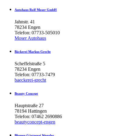
Autohaus
Rolf
Moser
GmbH
Jahnstr. 41
78234 Engen
Telefon: 07733-505010
Moser Autohaus
Bäckerei
Markus
Grecht
Scheffelstraße 5
78234 Engen
Telefon: 07733-7479
baeckerei-grecht
Beauty
Concept
Hauptstraße 27
78194 Hattingen
Telefon: 07462 2690886
beautyconcept-engen
Blumen
Gärtnerei
Weggler